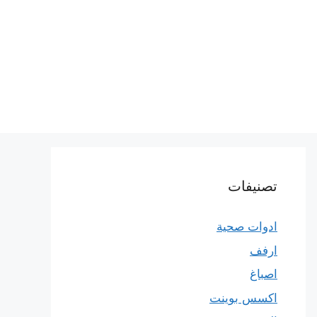
تصنيفات
ادوات صحية
ارفف
اصباغ
اكسس بوينت