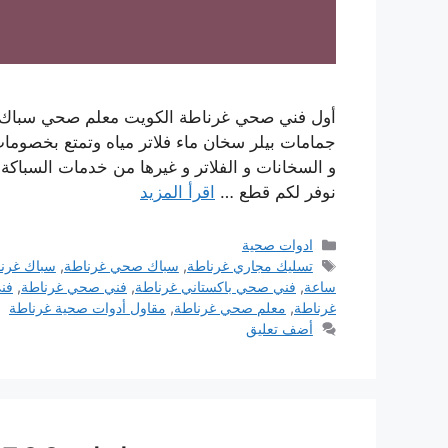
أول فني صحي غرناطة الكويت معلم صحي سباك 
جمامات بيلر سخان ماء فلاتر مياه وتمتع بخصوم
نوفر لكم قطع …
اقرأ المزيد
التصنيفات
ادوات صحية
الوسوم
تسليك مجاري غرناطة
,
سباك صحي غرناطة
,
سباك غرن
ساعة
,
فني صحي باكستاني غرناطة
,
فني صحي غرناطة
,
فن
غرناطة
,
معلم صحي غرناطة
,
مقاول أدوات صحية غرناطة
أضف تعليق