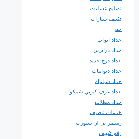
تصليح غسالات
تكييف سيارات
حبر
حداد ابواب
حداد درابزين
حداد درج حديد
حداد ديوانيات
حداد شبابيك
حداد غرف كيربي شينكو
حداد مظلات
خدمات تنظيف
رسيفر بي ان سبورت
رقم تكييف