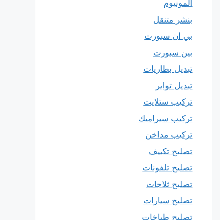
المونيوم
بنشر متنقل
بي ان سبورت
بين سبورت
تبديل بطاريات
تبديل تواير
تركيب ستلايت
تركيب سيراميك
تركيب مداخن
تصليح تكييف
تصليح تلفونات
تصليح ثلاجات
تصليح سيارات
تصليح طباخات