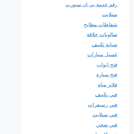
رقم خدمة بي ان سبورت
ستلايت
شفاطات مطابخ
صالونات حلاقة
صيانة تكييف
غسيل سيارات
فتح ابواب
فتح سيارة
فلاتر مياه
فني تكييف
فني رسيفرات
فني ستلايت
فني صحي