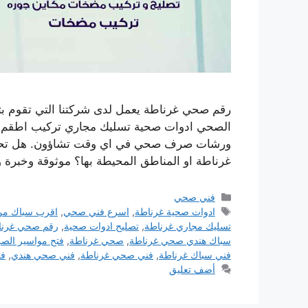
رقم صحي غرناطة يعمل لدى شركتنا التي تقوم بت
الصحي ادوات صحية تسليك مجاري تركيب اطقم الج
ورشات صرف صحي في اي وقت تشاؤون. هل تحت
غرناطة او المناطق المحيطة بها؟ موثوقة وخبرة 
التصنيفات
فني صحي
الوسوم
ادوات صحية غرناطة
,
اسرع فني صحي
,
اقرب سباك من
تسليك مجاري غرناطة
,
تصليح ادوات صحية
,
رقم صحي غرنا
سباك هندي صحي غرناطة
,
صحي غرناطة
,
فتح مواسير ال
فني سباك غرناطة
,
فني صحي غرناطة
,
فني صحي هندي
,
ف
أضف تعليق