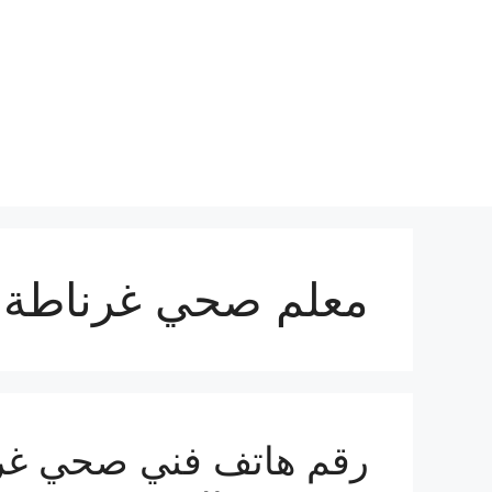
نتقل
لى
لمحتوى
معلم صحي غرناطة