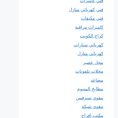
فني كاميرات
فني كهربائي منازل
فني مكيفات
كاميرات مراقبة
كراج الكويت
كهربائي سيارات
كهربائي منازل
محل عصير
محلات تلفونات
مصاعد
مطابخ المنيوم
مقوي سيرفس
مقوي شبكة
مكتب افراح