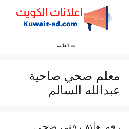
نتقل
لى
لمحتوى
القائمة
معلم صحي ضاحية
عبدالله السالم
رقم هاتف فني صحي