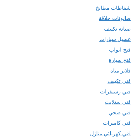
شفاطات مطابخ
صالونات حلاقة
صيانة تكييف
غسيل سيارات
فتح ابواب
فتح سيارة
فلاتر مياه
فني تكييف
فني رسيفرات
فني ستلايت
فني صحي
فني كاميرات
فني كهربائي منازل