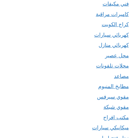
فني مكيفات
كاميرات مراقبة
كراج الكويت
كهربائي سيارات
كهربائي منازل
محل عصير
محلات تلفونات
مصاعد
مطابخ المنيوم
مقوي سيرفس
مقوي شبكة
مكتب افراح
ميكانيكي سيارات
نجار فتح ابواب