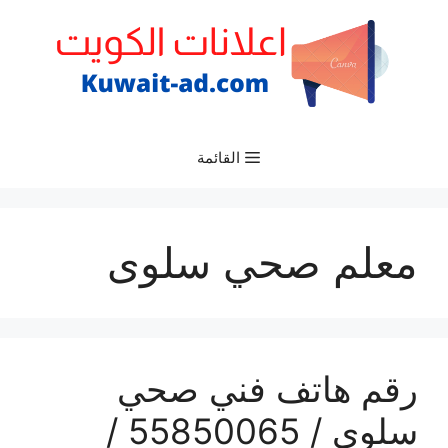
نتقل
لى
لمحتوى
القائمة
معلم صحي سلوى
رقم هاتف فني صحي
سلوى / 55850065 /