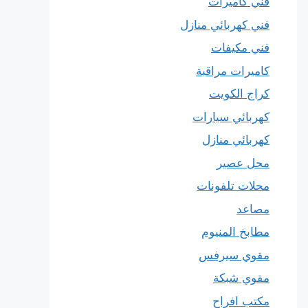
فني كاميرات
فني كهربائي منازل
فني مكيفات
كاميرات مراقبة
كراج الكويت
كهربائي سيارات
كهربائي منازل
محل عصير
محلات تلفونات
مصاعد
مطابخ المنيوم
مقوي سيرفس
مقوي شبكة
مكتب افراح