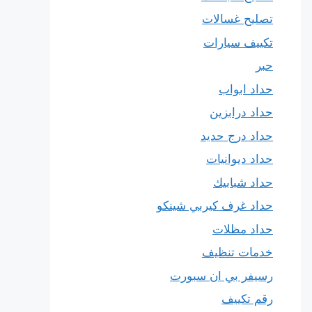
تصليح غسالات
تكييف سيارات
حبر
حداد ابواب
حداد درابزين
حداد درج حديد
حداد ديوانيات
حداد شبابيك
حداد غرف كيربي شينكو
حداد مظلات
خدمات تنظيف
رسيفر بي ان سبورت
رقم تكييف