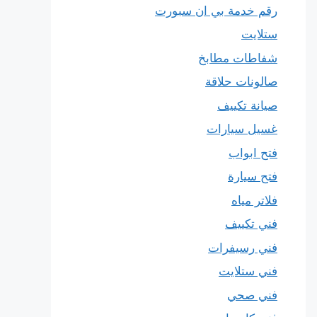
رقم خدمة بي ان سبورت
ستلايت
شفاطات مطابخ
صالونات حلاقة
صيانة تكييف
غسيل سيارات
فتح ابواب
فتح سيارة
فلاتر مياه
فني تكييف
فني رسيفرات
فني ستلايت
فني صحي