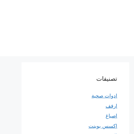
تصنيفات
ادوات صحية
ارفف
اصباغ
اكسس بوينت