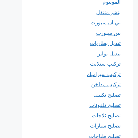
المونيوم
بنشر متنقل
بي ان سبورت
بين سبورت
تبديل بطاريات
تبديل تواير
تركيب ستلايت
تركيب سيراميك
تركيب مداخن
تصليح تكييف
تصليح تلفونات
تصليح ثلاجات
تصليح سيارات
تصليح طباخات