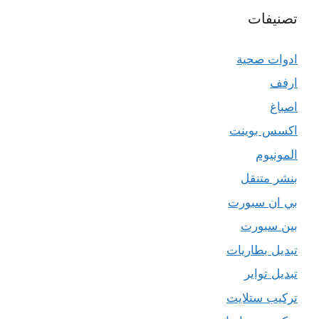
تصنيفات
ادوات صحية
ارفف
اصباغ
اكسس بوينت
المونيوم
بنشر متنقل
بي ان سبورت
بين سبورت
تبديل بطاريات
تبديل تواير
تركيب ستلايت