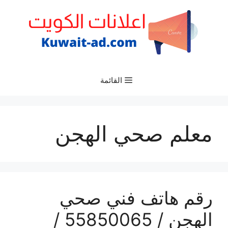
نتقل
لى
لمحتوى
القائمة
معلم صحي الهجن
رقم هاتف فني صحي
الهجن / 55850065 /