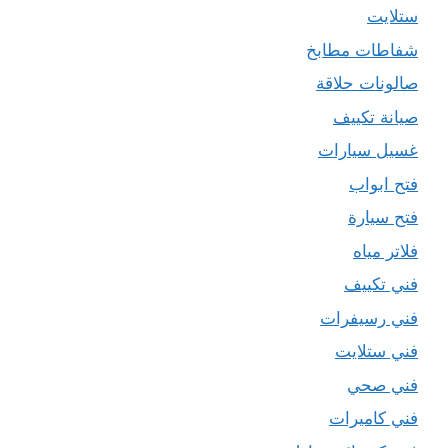
ستلايت
شفاطات مطابخ
صالونات حلاقة
صيانة تكييف
غسيل سيارات
فتح ابواب
فتح سيارة
فلاتر مياه
فني تكييف
فني رسيفرات
فني ستلايت
فني صحي
فني كاميرات