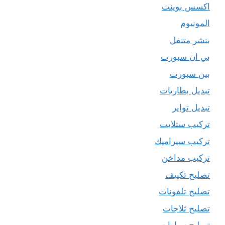
اكسس بوينت
المونيوم
بنشر متنقل
بي ان سبورت
بين سبورت
تبديل بطاريات
تبديل تواير
تركيب ستلايت
تركيب سيراميك
تركيب مداخن
تصليح تكييف
تصليح تلفونات
تصليح ثلاجات