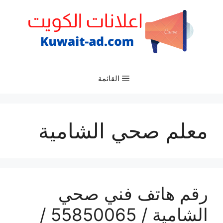
نتقل
لى
لمحتوى
القائمة
معلم صحي الشامية
رقم هاتف فني صحي
الشامية / 55850065 /