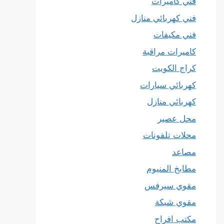
فني كاميرات
فني كهربائي منازل
فني مكيفات
كاميرات مراقبة
كراج الكويت
كهربائي سيارات
كهربائي منازل
محل عصير
محلات تلفونات
مصاعد
مطابخ المنيوم
مقوي سيرفس
مقوي شبكة
مكتب افراح