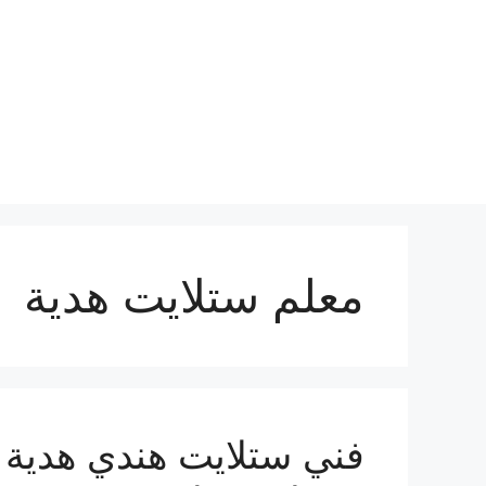
نتقل
لى
لمحتوى
معلم ستلايت هدية