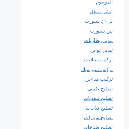
المونيوم
بنشر متنقل
بي ان سبورت
بين سبورت
تبديل بطاريات
تبديل تواير
تركيب ستلايت
تركيب سيراميك
تركيب مداخن
تصليح تكييف
تصليح تلفونات
تصليح ثلاجات
تصليح سيارات
تصليح طباخات