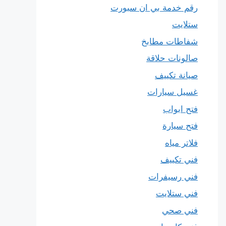
رقم خدمة بي ان سبورت
ستلايت
شفاطات مطابخ
صالونات حلاقة
صيانة تكييف
غسيل سيارات
فتح ابواب
فتح سيارة
فلاتر مياه
فني تكييف
فني رسيفرات
فني ستلايت
فني صحي