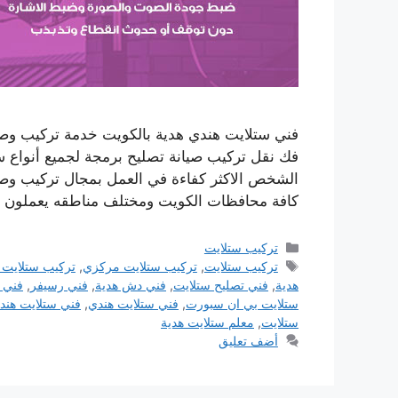
فك نقل تركيب صيانة تصليح برمجة لجميع أنواع 
الشخص الاكثر كفاءة في العمل بمجال تركيب وصيا
كافة محافظات الكويت ومختلف مناطقه يعملون
التصنيفات
تركيب ستلايت
الوسوم
تركيب ستلايت
,
تركيب ستلايت مركزي
,
تركيب ستلايت 
هدية
,
فني تصليح ستلايت
,
فني دش هدية
,
فني رسيفر
,
فني 
ستلايت بي ان سبورت
,
فني ستلايت هندي
,
فني ستلايت هند
ستلايت
,
معلم ستلايت هدية
أضف تعليق