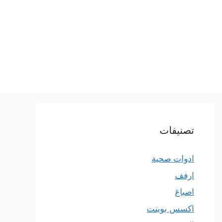
تصنيفات
ادوات صحية
ارفف
اصباغ
اكسس بوينت