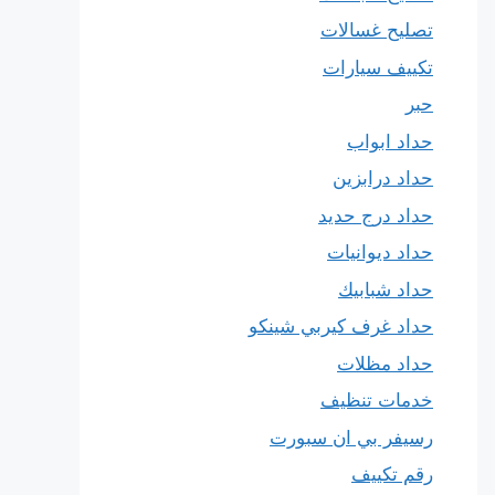
تصليح غسالات
تكييف سيارات
حبر
حداد ابواب
حداد درابزين
حداد درج حديد
حداد ديوانيات
حداد شبابيك
حداد غرف كيربي شينكو
حداد مظلات
خدمات تنظيف
رسيفر بي ان سبورت
رقم تكييف