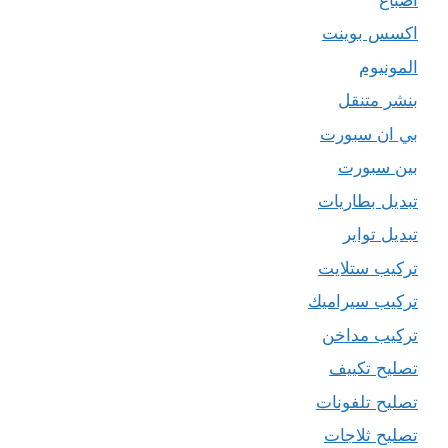
اكسس بوينت
المونيوم
بنشر متنقل
بي ان سبورت
بين سبورت
تبديل بطاريات
تبديل تواير
تركيب ستلايت
تركيب سيراميك
تركيب مداخن
تصليح تكييف
تصليح تلفونات
تصليح ثلاجات