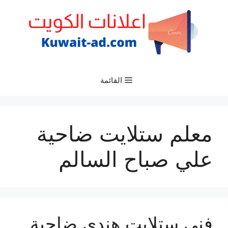
نتقل
لى
لمحتوى
القائمة
معلم ستلايت ضاحية
علي صباح السالم
فني ستلايت هندي ضاحية