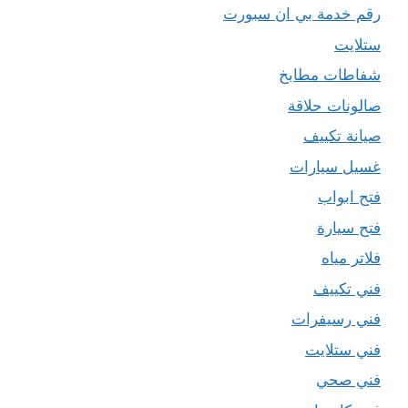
رقم خدمة بي ان سبورت
ستلايت
شفاطات مطابخ
صالونات حلاقة
صيانة تكييف
غسيل سيارات
فتح ابواب
فتح سيارة
فلاتر مياه
فني تكييف
فني رسيفرات
فني ستلايت
فني صحي