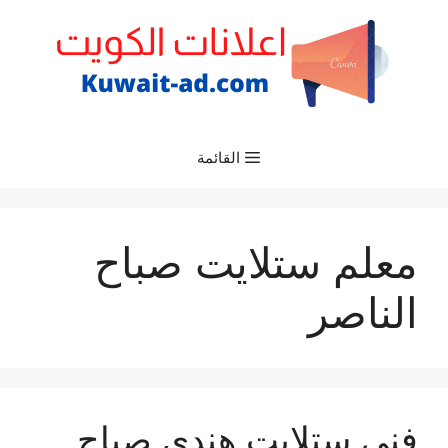
نتقل
لى
لمحتوى
القائمة
معلم ستلايت صباح
الناصر
فني ستلايت هندي صباح