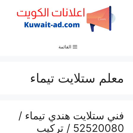
نتقل
لى
لمحتوى
القائمة
معلم ستلايت تيماء
فني ستلايت هندي تيماء /
52520080 / تركيب