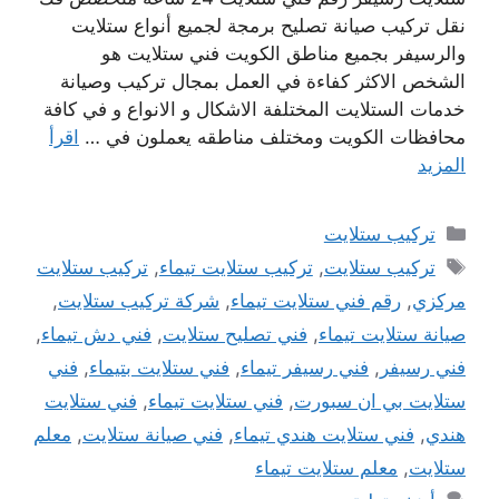
نقل تركيب صيانة تصليح برمجة لجميع أنواع ستلايت
والرسيفر بجميع مناطق الكويت فني ستلايت هو
الشخص الاكثر كفاءة في العمل بمجال تركيب وصيانة
خدمات الستلايت المختلفة الاشكال و الانواع و في كافة
محافظات الكويت ومختلف مناطقه يعملون في …
اقرأ
المزيد
التصنيفات
تركيب ستلايت
الوسوم
تركيب ستلايت
,
تركيب ستلايت تيماء
,
تركيب ستلايت
مركزي
,
رقم فني ستلايت تيماء
,
شركة تركيب ستلايت
,
صيانة ستلايت تيماء
,
فني تصليح ستلايت
,
فني دش تيماء
,
فني رسيفر
,
فني رسيفر تيماء
,
فني ستلايت بتيماء
,
فني
ستلايت بي ان سبورت
,
فني ستلايت تيماء
,
فني ستلايت
هندي
,
فني ستلايت هندي تيماء
,
فني صيانة ستلايت
,
معلم
ستلايت
,
معلم ستلايت تيماء