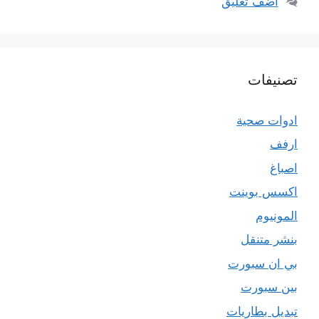
أضف تعليق
تصنيفات
ادوات صحية
ارفف
اصباغ
اكسس بوينت
المونيوم
بنشر متنقل
بي ان سبورت
بين سبورت
تبديل بطاريات