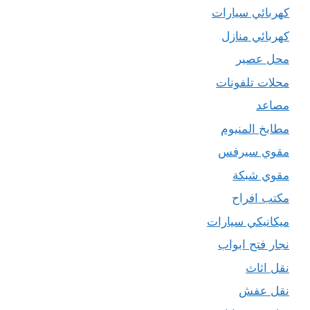
كهربائي سيارات
كهربائي منازل
محل عصير
محلات تلفونات
مصاعد
مطابخ المنيوم
مقوي سيرفس
مقوي شبكة
مكتب افراح
ميكانيكي سيارات
نجار فتح ابواب
نقل اثاث
نقل عفش