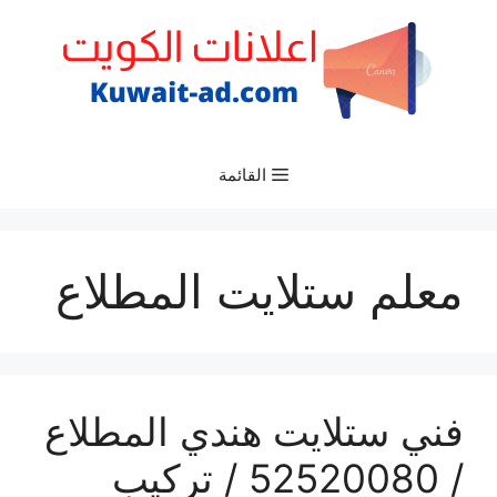
نتقل
لى
لمحتوى
القائمة
معلم ستلايت المطلاع
فني ستلايت هندي المطلاع
/ 52520080 / تركيب