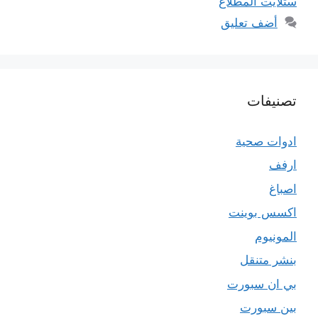
ستلايت المطلاع
أضف تعليق
تصنيفات
ادوات صحية
ارفف
اصباغ
اكسس بوينت
المونيوم
بنشر متنقل
بي ان سبورت
بين سبورت