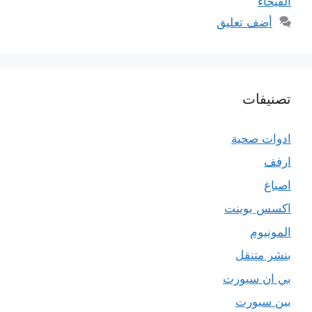
الفيحاء
أضف تعليق
تصنيفات
ادوات صحية
ارفف
اصباغ
اكسس بوينت
المونيوم
بنشر متنقل
بي ان سبورت
بين سبورت