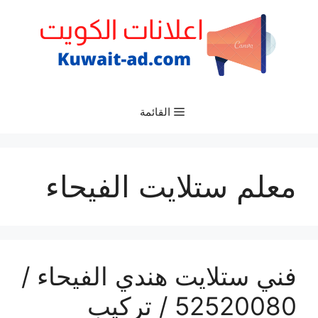
نتقل
لى
لمحتوى
القائمة
معلم ستلايت الفيحاء
فني ستلايت هندي الفيحاء /
52520080 / تركيب