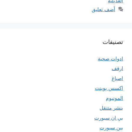
العديلية
أضف تعليق
تصنيفات
ادوات صحية
ارفف
اصباغ
اكسس بوينت
المونيوم
بنشر متنقل
بي ان سبورت
بين سبورت