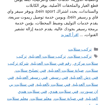
قطع الغيار والملحقات الأصلية، يوفر الكابلات
والستاندات، يجدد اشتراك bein sport، ويوفر سيفر واي
فاي و رسيفر bein، ويومن خدمة توصيل ريموت سريعة،
يقدم خدمات التوليف وضبط المحطات، يؤمن خدمة
برمجة رسيفر بجودك عالية، يقدم خدمة إزالة تشفير
القنوات، …
اقرأ المزيد
التصنيفات
تركيب ستلايت
الوسوم
تركيب ستلايت
,
تركيب ستلايت العديلية
,
تركيب
ستلايت مركزي
,
رقم فني ستلايت العديلية
,
شركة تركيب
ستلايت
,
صيانة ستلايت العديلية
,
فني تصليح ستلايت
,
فني دش العديلية
,
فني رسيفر
,
فني رسيفر العديلية
,
فني
ستلايت العديلية
,
فني ستلايت بالعديلية
,
فني ستلايت بي
ان سبورت
,
فني ستلايت هندي
,
فني ستلايت هندي
العديلية
,
فني صيانة ستلايت
,
معلم ستلايت
,
معلم ستلايت