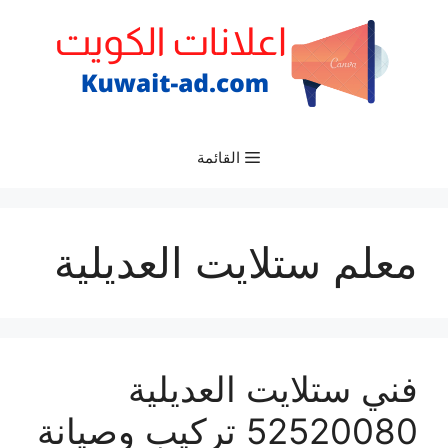
نتقل
لى
لمحتوى
القائمة
معلم ستلايت العديلية
فني ستلايت العديلية
52520080 تركيب وصيانة