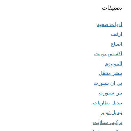
تصنيفات
ادوات صحية
ارفف
اصباغ
اكسس بوينت
المونيوم
بنشر متنقل
بي ان سبورت
بين سبورت
تبديل بطاريات
تبديل تواير
تركيب ستلايت