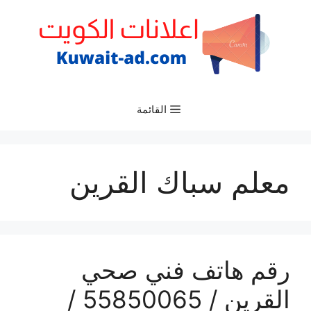
نتقل
لى
لمحتوى
القائمة
معلم سباك القرين
رقم هاتف فني صحي
القرين / 55850065 /