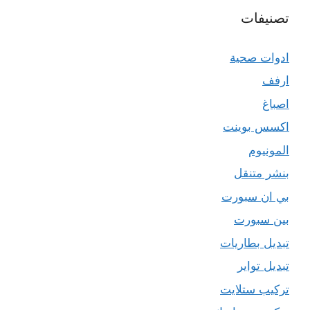
تصنيفات
ادوات صحية
ارفف
اصباغ
اكسس بوينت
المونيوم
بنشر متنقل
بي ان سبورت
بين سبورت
تبديل بطاريات
تبديل تواير
تركيب ستلايت