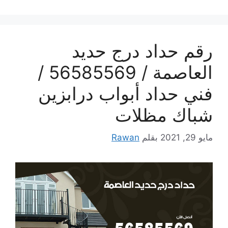
رقم حداد درج حديد
العاصمة / 56585569 /
فني حداد أبواب درابزين
شباك مظلات
مايو 29, 2021
بقلم
Rawan