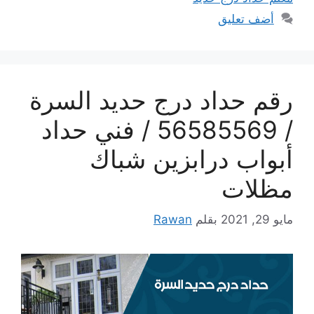
أضف تعليق
رقم حداد درج حديد السرة
/ 56585569 / فني حداد
أبواب درابزين شباك
مظلات
مايو 29, 2021
بقلم
Rawan