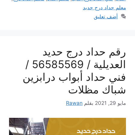
معلم حداد درج حديد
أضف تعليق
رقم حداد درج حديد
العديلية / 56585569 /
فني حداد أبواب درابزين
شباك مظلات
مايو 29, 2021
بقلم
Rawan