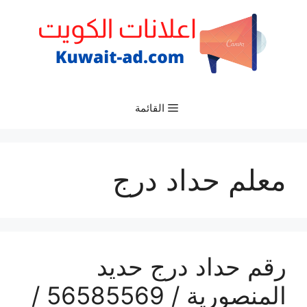
نتقل
لى
لمحتوى
القائمة
معلم حداد درج
رقم حداد درج حديد
المنصورية / 56585569 /