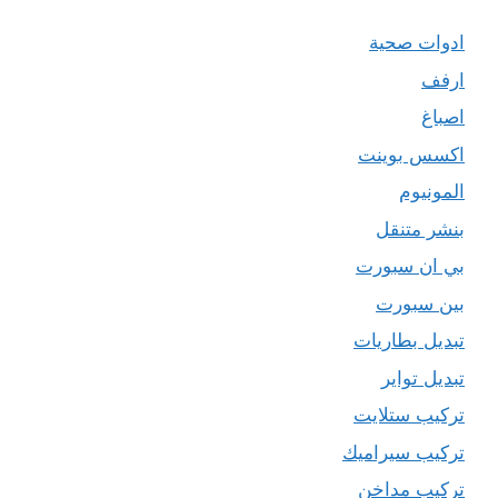
ادوات صحية
ارفف
اصباغ
اكسس بوينت
المونيوم
بنشر متنقل
بي ان سبورت
بين سبورت
تبديل بطاريات
تبديل تواير
تركيب ستلايت
تركيب سيراميك
تركيب مداخن