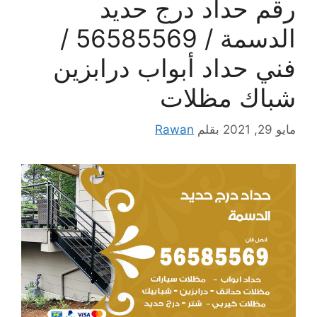
رقم حداد درج حديد
الدسمة / 56585569 /
فني حداد أبواب درابزين
شباك مظلات
مايو 29, 2021
بقلم
Rawan