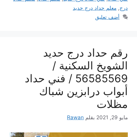
درج
,
معلم حداد درج حديد
أضف تعليق
رقم حداد درج حديد
الشويخ السكنية /
56585569 / فني حداد
أبواب درابزين شباك
مظلات
مايو 29, 2021
بقلم
Rawan