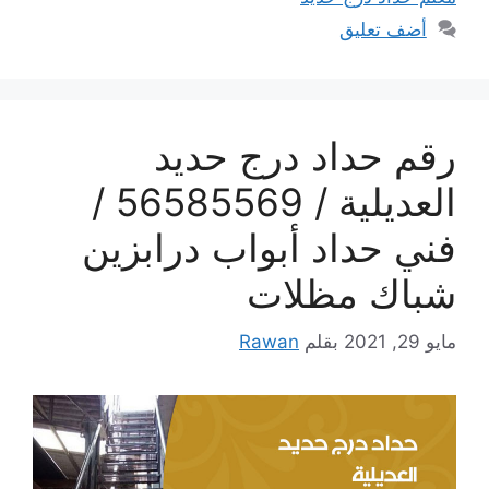
أضف تعليق
رقم حداد درج حديد
العديلية / 56585569 /
فني حداد أبواب درابزين
شباك مظلات
مايو 29, 2021
بقلم
Rawan