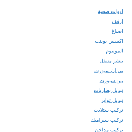
ادوات صحية
ارفف
اصباغ
اكسس بوينت
المونيوم
بنشر متنقل
بي ان سبورت
بين سبورت
تبديل بطاريات
تبديل تواير
تركيب ستلايت
تركيب سيراميك
تركيب مداخن