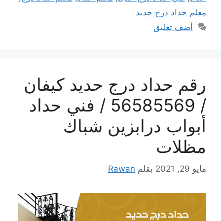
معلم حداد درج حديد
أضف تعليق
رقم حداد درج حديد كيفان
/ 56585569 / فني حداد
أبواب درابزين شباك
مظلات
مايو 29, 2021
بقلم
Rawan