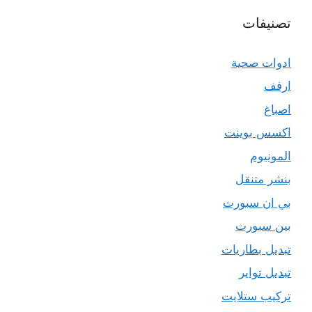
تصنيفات
ادوات صحية
ارفف
اصباغ
اكسس بوينت
المونيوم
بنشر متنقل
بي ان سبورت
بين سبورت
تبديل بطاريات
تبديل تواير
تركيب ستلايت