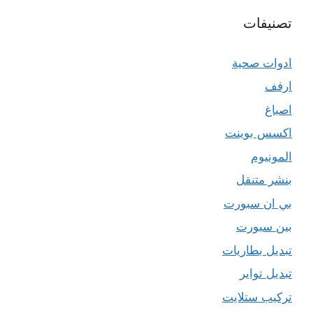
تصنيفات
ادوات صحية
ارفف
اصباغ
اكسس بوينت
المونيوم
بنشر متنقل
بي ان سبورت
بين سبورت
تبديل بطاريات
تبديل تواير
تركيب ستلايت