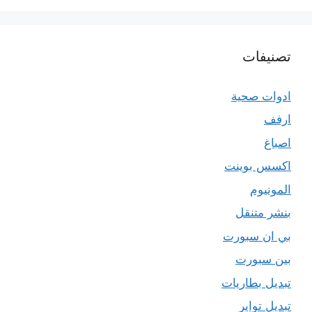
تصنيفات
ادوات صحية
ارفف
اصباغ
اكسس بوينت
المونيوم
بنشر متنقل
بي ان سبورت
بين سبورت
تبديل بطاريات
تبديل تواير