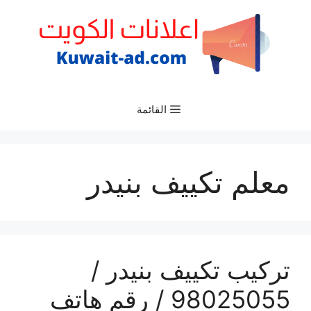
نتقل
لى
لمحتوى
القائمة
معلم تكييف بنيدر
تركيب تكييف بنيدر /
98025055 / رقم هاتف