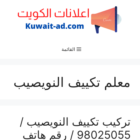
نتقل
لى
لمحتوى
القائمة
معلم تكييف النويصيب
تركيب تكييف النويصيب /
98025055 / رقم هاتف