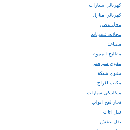
كهربائي سيارات
كهربائي منازل
محل عصير
محلات تلفونات
مصاعد
مطابخ المنيوم
مقوي سيرفس
مقوي شبكة
مكتب افراح
ميكانيكي سيارات
نجار فتح ابواب
نقل اثاث
نقل عفش