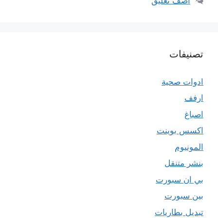
أضف تعليق
تصنيفات
ادوات صحية
ارفف
اصباغ
اكسس بوينت
المونيوم
بنشر متنقل
بي ان سبورت
بين سبورت
تبديل بطاريات