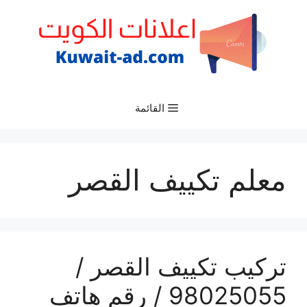
نتقل
لى
لمحتوى
القائمة
معلم تكييف القصر
تركيب تكييف القصر /
98025055 / رقم هاتف