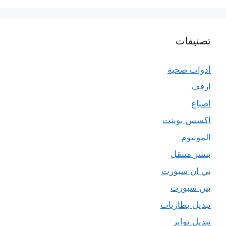
تصنيفات
ادوات صحية
ارفف
اصباغ
اكسس بوينت
المونيوم
بنشر متنقل
بي ان سبورت
بين سبورت
تبديل بطاريات
تبديل تواير