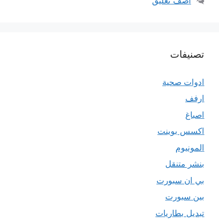
أضف تعليق
تصنيفات
ادوات صحية
ارفف
اصباغ
اكسس بوينت
المونيوم
بنشر متنقل
بي ان سبورت
بين سبورت
تبديل بطاريات