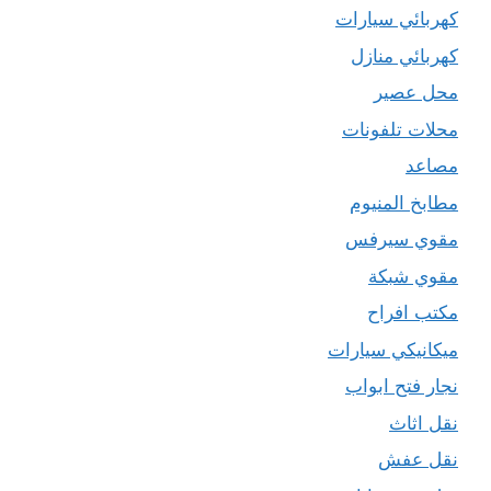
كهربائي سيارات
كهربائي منازل
محل عصير
محلات تلفونات
مصاعد
مطابخ المنيوم
مقوي سيرفس
مقوي شبكة
مكتب افراح
ميكانيكي سيارات
نجار فتح ابواب
نقل اثاث
نقل عفش