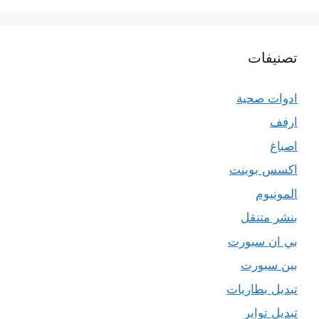
تصنيفات
ادوات صحية
ارفف
اصباغ
اكسس بوينت
المونيوم
بنشر متنقل
بي ان سبورت
بين سبورت
تبديل بطاريات
تبديل تواير