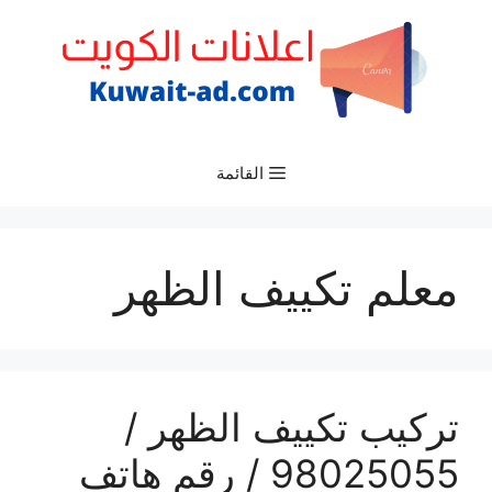
نتقل
لى
لمحتوى
القائمة
معلم تكييف الظهر
تركيب تكييف الظهر /
98025055 / رقم هاتف