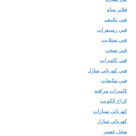
فلاتر مياه
فني تكييف
فني رسيفرات
فني ستلايت
فني صحي
فني كاميرات
فني كهربائي منازل
فني مكيفات
كاميرات مراقبة
كراج الكويت
كهربائي سيارات
كهربائي منازل
محل عصير