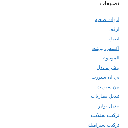
تصنيفات
ادوات صحية
ارفف
اصباغ
اكسس بوينت
المونيوم
بنشر متنقل
بي ان سبورت
بين سبورت
تبديل بطاريات
تبديل تواير
تركيب ستلايت
تركيب سيراميك