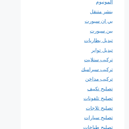
المونيوم
بنشر متنقل
بي ان سبورت
بين سبورت
تبديل بطاريات
تبديل تواير
تركيب ستلايت
تركيب سيراميك
تركيب مداخن
تصليح تكييف
تصليح تلفونات
تصليح ثلاجات
تصليح سيارات
تصليح طباخات