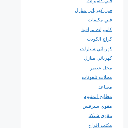
فني كاميرات
فني كهربائي منازل
فني مكيفات
كاميرات مراقبة
كراج الكويت
كهربائي سيارات
كهربائي منازل
محل عصير
محلات تلفونات
مصاعد
مطابخ المنيوم
مقوي سيرفس
مقوي شبكة
مكتب افراح