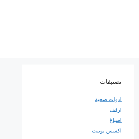
تصنيفات
ادوات صحية
ارفف
اصباغ
اكسس بوينت