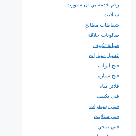
رقم خدمة بي ان سبورت
ستلايت
شفاطات مطابخ
صالونات حلاقة
صيانة تكييف
غسيل سيارات
فتح ابواب
فتح سيارة
فلاتر مياه
فني تكييف
فني رسيفرات
فني ستلايت
فني صحي