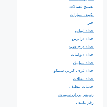
تصليح غسالات
تكييف سيارات
حبر
حداد ابواب
حداد درابزين
حداد درج حديد
حداد ديوانيات
حداد شبابيك
حداد غرف كيربي شينكو
حداد مظلات
خدمات تنظيف
رسيفر بي ان سبورت
رقم تكييف