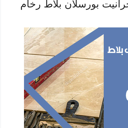
انيت بورسلان بلاط رخام