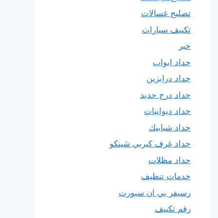
تصليح غسالات
تكييف سيارات
حبر
حداد ابواب
حداد درابزين
حداد درج حديد
حداد ديوانيات
حداد شبابيك
حداد غرف كيربي شينكو
حداد مظلات
خدمات تنظيف
رسيفر بي ان سبورت
رقم تكييف