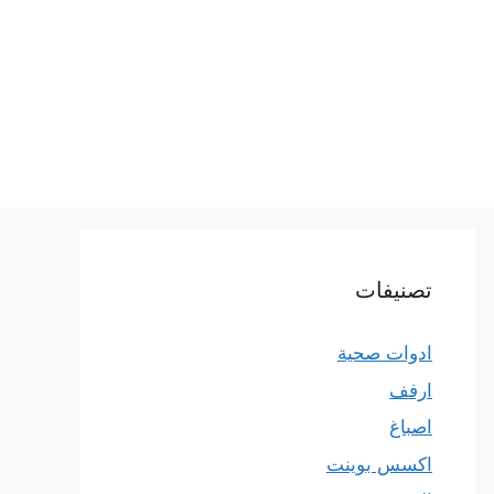
تصنيفات
ادوات صحية
ارفف
اصباغ
اكسس بوينت