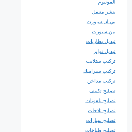
المونيوم
بنشر متنقل
بي ان سبورت
بين سبورت
تبديل بطاريات
تبديل تواير
تركيب ستلايت
تركيب سيراميك
تركيب مداخن
تصليح تكييف
تصليح تلفونات
تصليح ثلاجات
تصليح سيارات
تصليح طباخات