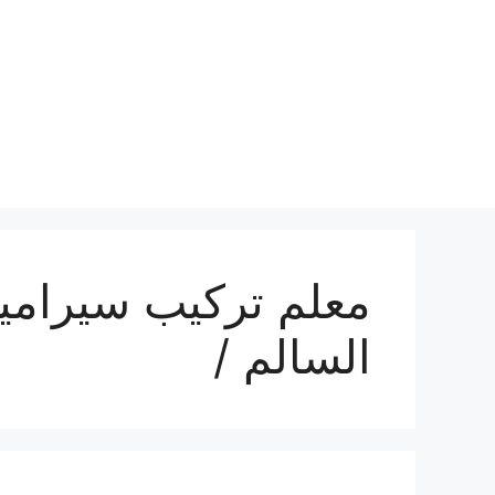
نتقل
لى
لمحتوى
معلم تركيب سيراميك
السالم /