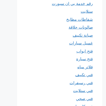
رقم خدمة بي ان سبورت
ستلايت
شفاطات مطابخ
صالونات حلاقة
صيانة تكييف
غسيل سيارات
فتح ابواب
فتح سيارة
فلاتر مياه
فني تكييف
فني رسيفرات
فني ستلايت
فني صحي