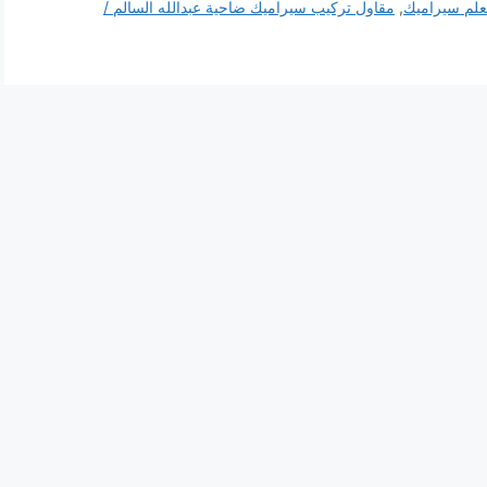
لم سيراميك
,
مقاول تركيب سيراميك ضاحية عبدالله السالم /