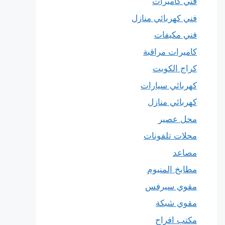
فني كاميرات
فني كهربائي منازل
فني مكيفات
كاميرات مراقبة
كراج الكويت
كهربائي سيارات
كهربائي منازل
محل عصير
محلات تلفونات
مصاعد
مطابخ المنيوم
مقوي سيرفس
مقوي شبكة
مكتب افراح