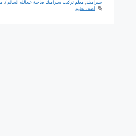
سيراميك
,
معلم تركيب سيراميك ضاحية عبدالله السالم /
,
مع
أضف تعليق