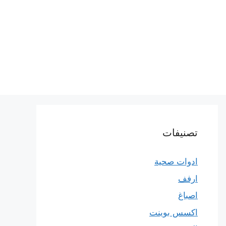
تصنيفات
ادوات صحية
ارفف
اصباغ
اكسس بوينت