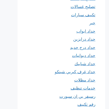
تصليح غسالات
تكييف سيارات
حبر
حداد ابواب
حداد درابزين
حداد درج حديد
حداد ديوانيات
حداد شبابيك
حداد غرف كيربي شينكو
حداد مظلات
خدمات تنظيف
رسيفر بي ان سبورت
رقم تكييف