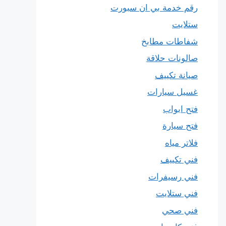
رقم خدمة بي ان سبورت
ستلايت
شفاطات مطابخ
صالونات حلاقة
صيانة تكييف
غسيل سيارات
فتح ابواب
فتح سيارة
فلاتر مياه
فني تكييف
فني رسيفرات
فني ستلايت
فني صحي