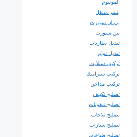
المونيوم
بنشر متنقل
بي ان سبورت
بين سبورت
تبديل بطاريات
تبديل تواير
تركيب ستلايت
تركيب سيراميك
تركيب مداخن
تصليح تكييف
تصليح تلفونات
تصليح ثلاجات
تصليح سيارات
تصليح طباخات