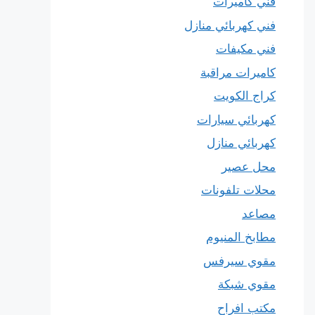
فني كاميرات
فني كهربائي منازل
فني مكيفات
كاميرات مراقبة
كراج الكويت
كهربائي سيارات
كهربائي منازل
محل عصير
محلات تلفونات
مصاعد
مطابخ المنيوم
مقوي سيرفس
مقوي شبكة
مكتب افراح