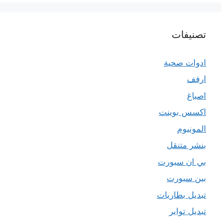
تصنيفات
ادوات صحية
ارفف
اصباغ
اكسس بوينت
المونيوم
بنشر متنقل
بي ان سبورت
بين سبورت
تبديل بطاريات
تبديل تواير