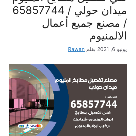
ميدان حولي / 65857744
/ مصنع جميع أعمال
الالمنيوم
يونيو 6, 2021
بقلم
Rawan