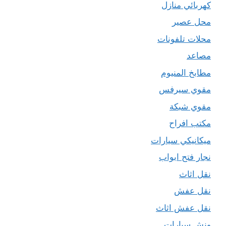
كهربائي منازل
محل عصير
محلات تلفونات
مصاعد
مطابخ المنيوم
مقوي سيرفس
مقوي شبكة
مكتب افراح
ميكانيكي سيارات
نجار فتح ابواب
نقل اثاث
نقل عفش
نقل عفش اثاث
ونش سيارات