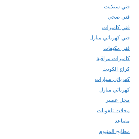
فني ستلايت
فني صحي
فني كاميرات
فني كهربائي منازل
فني مكيفات
كاميرات مراقبة
كراج الكويت
كهربائي سيارات
كهربائي منازل
محل عصير
محلات تلفونات
مصاعد
مطابخ المنيوم