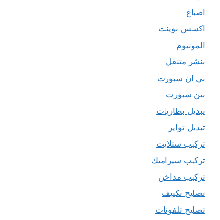
اصباغ
اكسس بوينت
المونيوم
بنشر متنقل
بي ان سبورت
بين سبورت
تبديل بطاريات
تبديل تواير
تركيب ستلايت
تركيب سيراميك
تركيب مداخن
تصليح تكييف
تصليح تلفونات