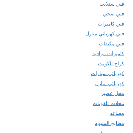
فني ستلايت
فني صحي
فني كاميرات
فني كهربائي منازل
فني مكيفات
كاميرات مراقبة
كراج الكويت
كهربائي سيارات
كهربائي منازل
محل عصير
محلات تلفونات
مصاعد
مطابخ المنيوم