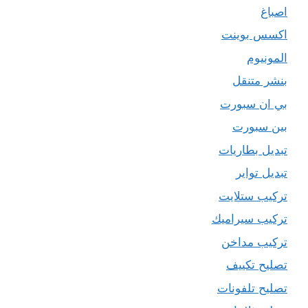
اصباغ
اكسس بوينت
المونيوم
بنشر متنقل
بي ان سبورت
بين سبورت
تبديل بطاريات
تبديل تواير
تركيب ستلايت
تركيب سيراميك
تركيب مداخن
تصليح تكييف
تصليح تلفونات