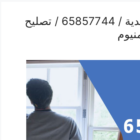
رقم صيانة المنيوم الخالدية / 65857744 / تصليح
نيوم