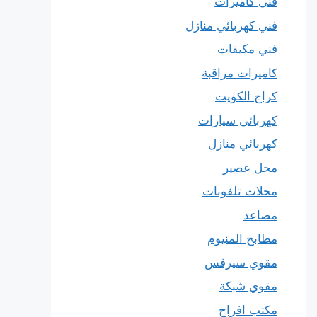
فني كاميرات
فني كهربائي منازل
فني مكيفات
كاميرات مراقبة
كراج الكويت
كهربائي سيارات
كهربائي منازل
محل عصير
محلات تلفونات
مصاعد
مطابخ المنيوم
مقوي سيرفس
مقوي شبكة
مكتب افراح