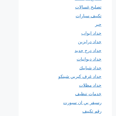
تصليح غسالات
تكييف سيارات
حبر
حداد ابواب
حداد درابزين
حداد درج حديد
حداد ديوانيات
حداد شبابيك
حداد غرف كيربي شينكو
حداد مظلات
خدمات تنظيف
رسيفر بي ان سبورت
رقم تكييف