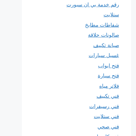
رقم خدمة بي ان سبورت
ستلايت
شفاطات مطابخ
صالونات حلاقة
صيانة تكييف
غسيل سيارات
فتح ابواب
فتح سيارة
فلاتر مياه
فني تكييف
فني رسيفرات
فني ستلايت
فني صحي