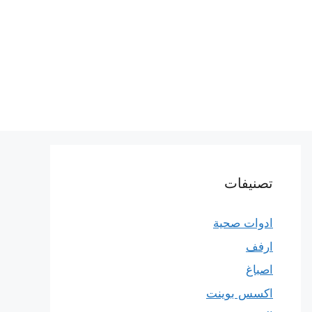
تصنيفات
ادوات صحية
ارفف
اصباغ
اكسس بوينت