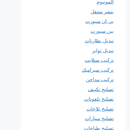
المونيوم
بنشر متنقل
بي ان سبورت
بين سبورت
تبديل بطاريات
تبديل تواير
تركيب ستلايت
تركيب سيراميك
تركيب مداخن
تصليح تكييف
تصليح تلفونات
تصليح ثلاجات
تصليح سيارات
تصليح طباخات