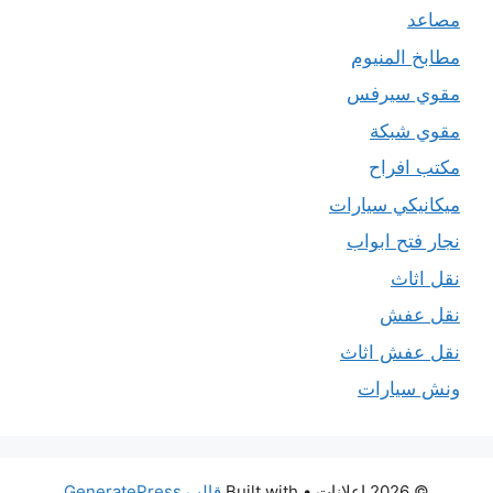
مصاعد
مطابخ المنيوم
مقوي سيرفس
مقوي شبكة
مكتب افراح
ميكانيكي سيارات
نجار فتح ابواب
نقل اثاث
نقل عفش
نقل عفش اثاث
ونش سيارات
© 2026 اعلانات
• Built with
قالب GeneratePress