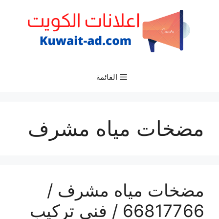
نتقل
لى
لمحتوى
القائمة
مضخات مياه مشرف
مضخات مياه مشرف /
66817766 / فني تركيب