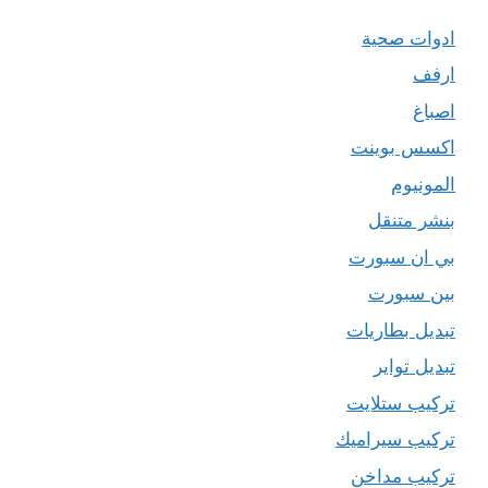
ادوات صحية
ارفف
اصباغ
اكسس بوينت
المونيوم
بنشر متنقل
بي ان سبورت
بين سبورت
تبديل بطاريات
تبديل تواير
تركيب ستلايت
تركيب سيراميك
تركيب مداخن