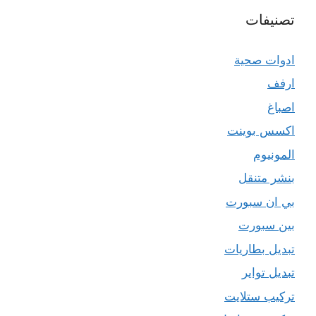
تصنيفات
ادوات صحية
ارفف
اصباغ
اكسس بوينت
المونيوم
بنشر متنقل
بي ان سبورت
بين سبورت
تبديل بطاريات
تبديل تواير
تركيب ستلايت