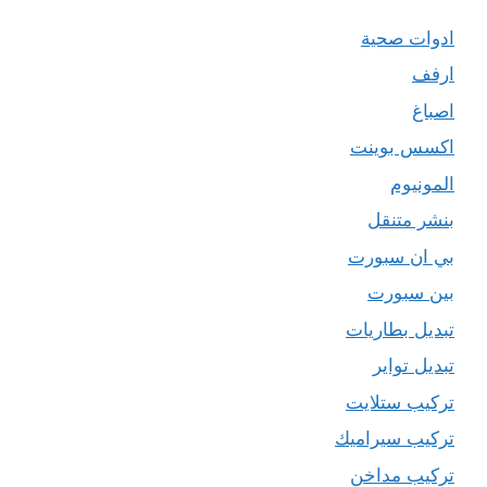
ادوات صحية
ارفف
اصباغ
اكسس بوينت
المونيوم
بنشر متنقل
بي ان سبورت
بين سبورت
تبديل بطاريات
تبديل تواير
تركيب ستلايت
تركيب سيراميك
تركيب مداخن