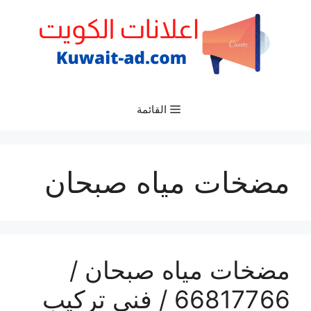
نتقل
لى
لمحتوى
القائمة
مضخات مياه صبحان
مضخات مياه صبحان /
66817766 / فني تركيب