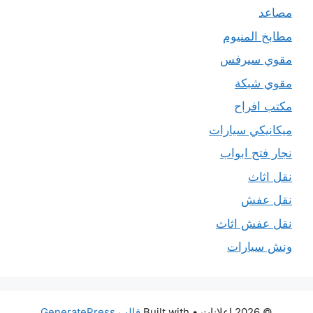
مصاعد
مطابخ المنيوم
مقوي سيرفس
مقوي شبكة
مكتب افراح
ميكانيكي سيارات
نجار فتح ابواب
نقل اثاث
نقل عفش
نقل عفش اثاث
ونش سيارات
© 2026 اعلانات
• Built with
قالب GeneratePress