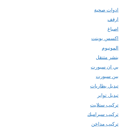
ادوات صحية
ارفف
اصباغ
اكسس بوينت
المونيوم
بنشر متنقل
بي ان سبورت
بين سبورت
تبديل بطاريات
تبديل تواير
تركيب ستلايت
تركيب سيراميك
تركيب مداخن