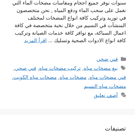
سنوات نوفر جميع احجام ومقاسات مضخات الماء التي
نغمل على سحب الماء ودفع المياه , نحن متخصصون
في توريد وتركيب كافة انواع المضخات لمختلف
المنشآت في النسيم من خلال نخبة متخصصة في كافة
اعمال السباكة، مع توافر كافة خدمات الصيانة وتركيب
كافة انواع الادوات الصحية وتسليك …
اقرأ المزيد
التصنيفات
فني صحي
الوسوم
بيع مضخات مياه
,
تركيب مضخات مياه
,
فني صحي
,
فني مضخات مياه
,
مضخات مياه
,
مضخات مياه الكويت
,
مضخات مياه النسيم
أضف تعليق
تصنيفات