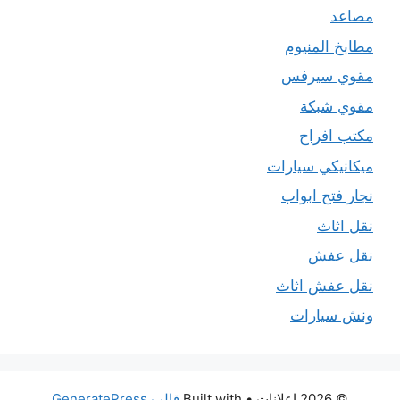
مصاعد
مطابخ المنيوم
مقوي سيرفس
مقوي شبكة
مكتب افراح
ميكانيكي سيارات
نجار فتح ابواب
نقل اثاث
نقل عفش
نقل عفش اثاث
ونش سيارات
© 2026 اعلانات
• Built with
قالب GeneratePress