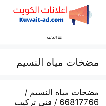
نتقل
لى
لمحتوى
القائمة
مضخات مياه النسيم
مضخات مياه النسيم /
66817766 / فني تركيب