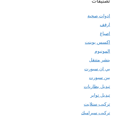
تصنيفات
ادوات صحية
ارفف
اصباغ
اكسس بوينت
المونيوم
بنشر متنقل
بي ان سبورت
بين سبورت
تبديل بطاريات
تبديل تواير
تركيب ستلايت
تركيب سيراميك