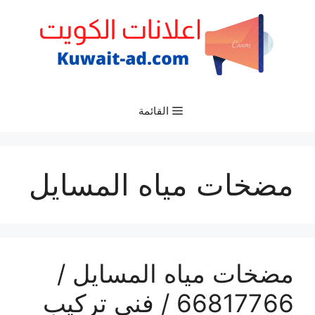
نتقل
لى
لمحتوى
القائمة
مضخات مياه المسايل
مضخات مياه المسايل /
66817766 / فني تركيب