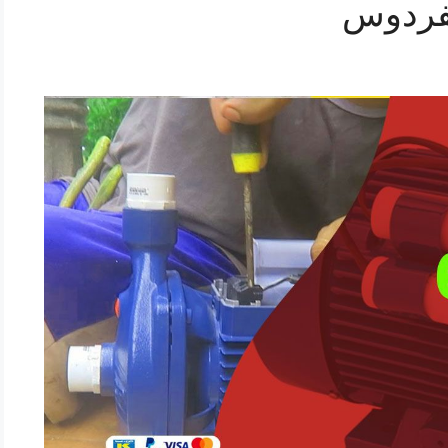
لفردوس