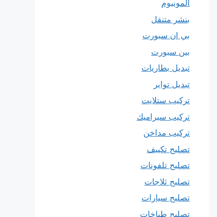
المونيوم
بنشر متنقل
بي ان سبورت
بين سبورت
تبديل بطاريات
تبديل تواير
تركيب ستلايت
تركيب سيراميك
تركيب مداخن
تصليح تكييف
تصليح تلفونات
تصليح ثلاجات
تصليح سيارات
تصليح طباخات