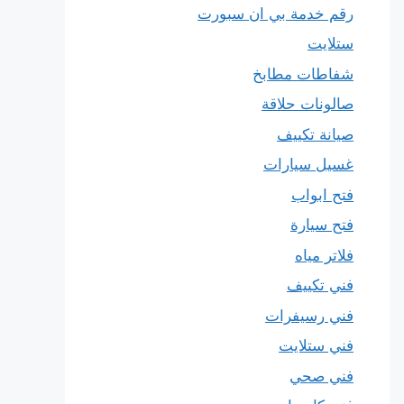
رقم خدمة بي ان سبورت
ستلايت
شفاطات مطابخ
صالونات حلاقة
صيانة تكييف
غسيل سيارات
فتح ابواب
فتح سيارة
فلاتر مياه
فني تكييف
فني رسيفرات
فني ستلايت
فني صحي