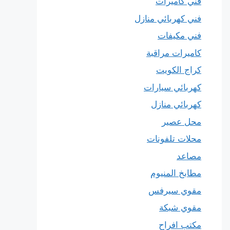
فني كاميرات
فني كهربائي منازل
فني مكيفات
كاميرات مراقبة
كراج الكويت
كهربائي سيارات
كهربائي منازل
محل عصير
محلات تلفونات
مصاعد
مطابخ المنيوم
مقوي سيرفس
مقوي شبكة
مكتب افراح