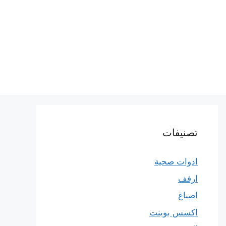
تصنيفات
ادوات صحية
ارفف
اصباغ
اكسس بوينت