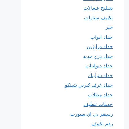
تصليح غسالات
تكييف سيارات
حبر
حداد ابواب
حداد درابزين
حداد درج حديد
حداد ديوانيات
حداد شبابيك
حداد غرف كيربي شينكو
حداد مظلات
خدمات تنظيف
رسيفر بي ان سبورت
رقم تكييف