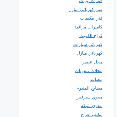
فني كاميرات
فني كهربائي منازل
فني مكيفات
كاميرات مراقبة
كراج الكويت
كهربائي سيارات
كهربائي منازل
محل عصير
محلات تلفونات
مصاعد
مطابخ المنيوم
مقوي سيرفس
مقوي شبكة
مكتب افراح