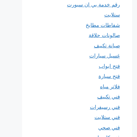
رقم خدمة بي ان سبورت
ستلايت
شفاطات مطابخ
صالونات حلاقة
صيانة تكييف
غسيل سيارات
فتح ابواب
فتح سيارة
فلاتر مياه
فني تكييف
فني رسيفرات
فني ستلايت
فني صحي