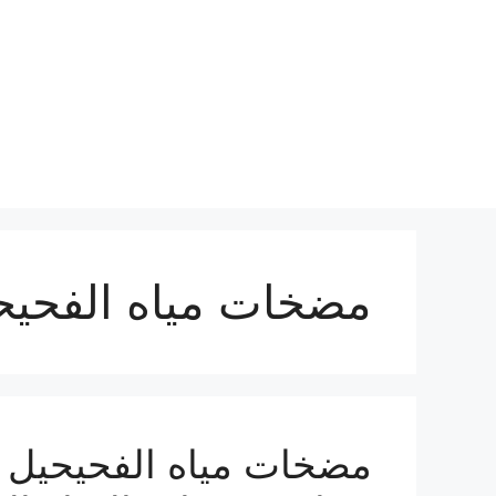
نتقل
لى
لمحتوى
مضخات مياه الفحيح