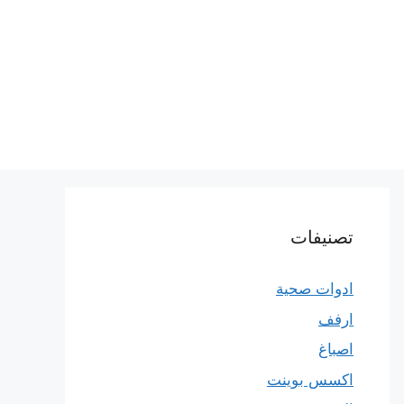
تصنيفات
ادوات صحية
ارفف
اصباغ
اكسس بوينت