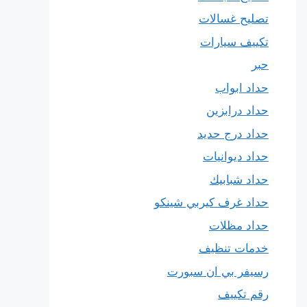
تصليح غسالات
تكييف سيارات
حبر
حداد ابواب
حداد درابزين
حداد درج حديد
حداد ديوانيات
حداد شبابيك
حداد غرف كيربي شينكو
حداد مظلات
خدمات تنظيف
رسيفر بي ان سبورت
رقم تكييف