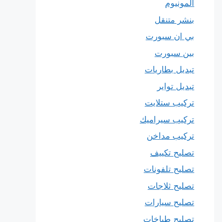
المونيوم
بنشر متنقل
بي ان سبورت
بين سبورت
تبديل بطاريات
تبديل تواير
تركيب ستلايت
تركيب سيراميك
تركيب مداخن
تصليح تكييف
تصليح تلفونات
تصليح ثلاجات
تصليح سيارات
تصليح طباخات