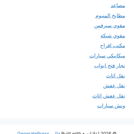
مصاعد
مطابخ المنيوم
مقوي سيرفس
مقوي شبكة
مكتب افراح
ميكانيكي سيارات
نجار فتح ابواب
نقل اثاث
نقل عفش
نقل عفش اثاث
ونش سيارات
© 2026 اعلانات
• Built with
قالب GeneratePress