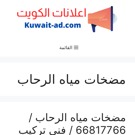
نتقل
لى
لمحتوى
القائمة
مضخات مياه الرحاب
مضخات مياه الرحاب /
66817766 / فني تركيب