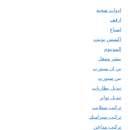
ادوات صحية
ارفف
اصباغ
اكسس بوينت
المونيوم
بنشر متنقل
بي ان سبورت
بين سبورت
تبديل بطاريات
تبديل تواير
تركيب ستلايت
تركيب سيراميك
تركيب مداخن