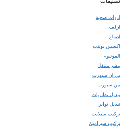
تصنيفات
ادوات صحية
ارفف
اصباغ
اكسس بوينت
المونيوم
بنشر متنقل
بي ان سبورت
بين سبورت
تبديل بطاريات
تبديل تواير
تركيب ستلايت
تركيب سيراميك