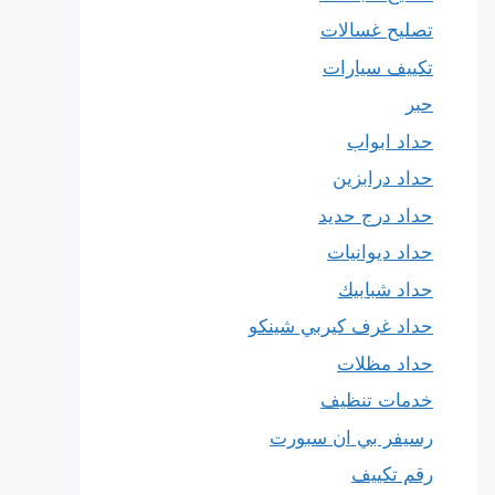
تصليح غسالات
تكييف سيارات
حبر
حداد ابواب
حداد درابزين
حداد درج حديد
حداد ديوانيات
حداد شبابيك
حداد غرف كيربي شينكو
حداد مظلات
خدمات تنظيف
رسيفر بي ان سبورت
رقم تكييف