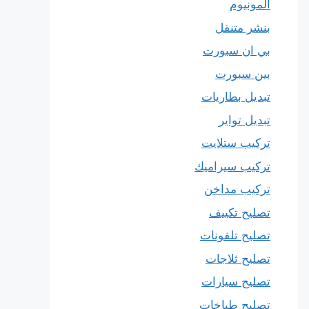
المونيوم
بنشر متنقل
بي ان سبورت
بين سبورت
تبديل بطاريات
تبديل تواير
تركيب ستلايت
تركيب سيراميك
تركيب مداخن
تصليح تكييف
تصليح تلفونات
تصليح ثلاجات
تصليح سيارات
تصليح طباخات