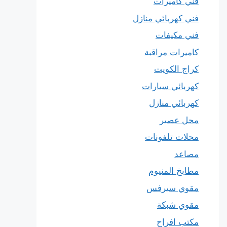
فني كاميرات
فني كهربائي منازل
فني مكيفات
كاميرات مراقبة
كراج الكويت
كهربائي سيارات
كهربائي منازل
محل عصير
محلات تلفونات
مصاعد
مطابخ المنيوم
مقوي سيرفس
مقوي شبكة
مكتب افراح