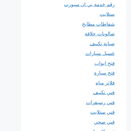
رقم خدمة بي ان سبورت
ستلايت
شفاطات مطابخ
صالونات حلاقة
صيانة تكييف
غسيل سيارات
فتح ابواب
فتح سيارة
فلاتر مياه
فني تكييف
فني رسيفرات
فني ستلايت
فني صحي