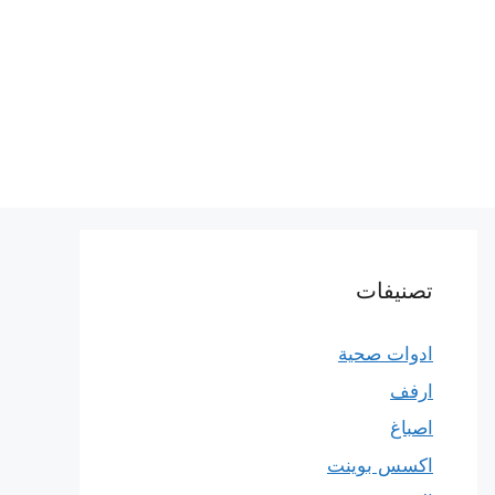
تصنيفات
ادوات صحية
ارفف
اصباغ
اكسس بوينت