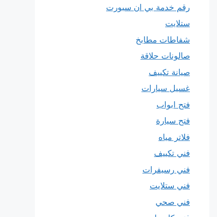
رقم خدمة بي ان سبورت
ستلايت
شفاطات مطابخ
صالونات حلاقة
صيانة تكييف
غسيل سيارات
فتح ابواب
فتح سيارة
فلاتر مياه
فني تكييف
فني رسيفرات
فني ستلايت
فني صحي