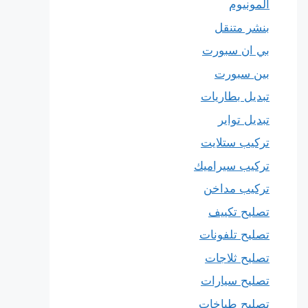
المونيوم
بنشر متنقل
بي ان سبورت
بين سبورت
تبديل بطاريات
تبديل تواير
تركيب ستلايت
تركيب سيراميك
تركيب مداخن
تصليح تكييف
تصليح تلفونات
تصليح ثلاجات
تصليح سيارات
تصليح طباخات