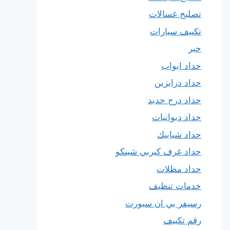
تصليح غسالات
تكييف سيارات
حبر
حداد ابواب
حداد درابزين
حداد درج حديد
حداد ديوانيات
حداد شبابيك
حداد غرف كيربي شينكو
حداد مظلات
خدمات تنظيف
رسيفر بي ان سبورت
رقم تكييف