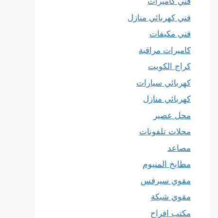
فني كاميرات
فني كهربائي منازل
فني مكيفات
كاميرات مراقبة
كراج الكويت
كهربائي سيارات
كهربائي منازل
محل عصير
محلات تلفونات
مصاعد
مطابخ المنيوم
مقوي سيرفس
مقوي شبكة
مكتب افراح