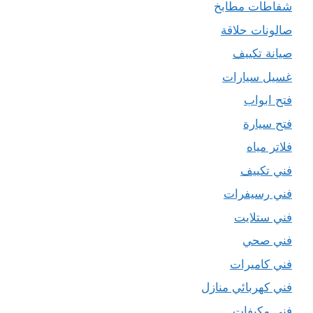
شفاطات مطابخ
صالونات حلاقة
صيانة تكييف
غسيل سيارات
فتح ابواب
فتح سيارة
فلاتر مياه
فني تكييف
فني رسيفرات
فني ستلايت
فني صحي
فني كاميرات
فني كهربائي منازل
فني مكيفات