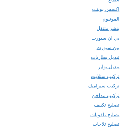
اكسس بوينت
المونيوم
بنشر متنقل
بي ان سبورت
بين سبورت
تبديل بطاريات
تبديل تواير
تركيب ستلايت
تركيب سيراميك
تركيب مداخن
تصليح تكييف
تصليح تلفونات
تصليح ثلاجات