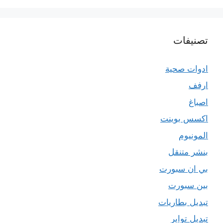
تصنيفات
ادوات صحية
ارفف
اصباغ
اكسس بوينت
المونيوم
بنشر متنقل
بي ان سبورت
بين سبورت
تبديل بطاريات
تبديل تواير