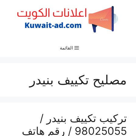
نتقل
لى
لمحتوى
القائمة
مصليح تكييف بنيدر
تركيب تكييف بنيدر /
98025055 / رقم هاتف