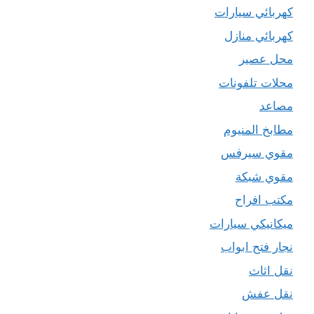
كهربائي سيارات
كهربائي منازل
محل عصير
محلات تلفونات
مصاعد
مطابخ المنيوم
مقوي سيرفس
مقوي شبكة
مكتب افراح
ميكانيكي سيارات
نجار فتح ابواب
نقل اثاث
نقل عفش