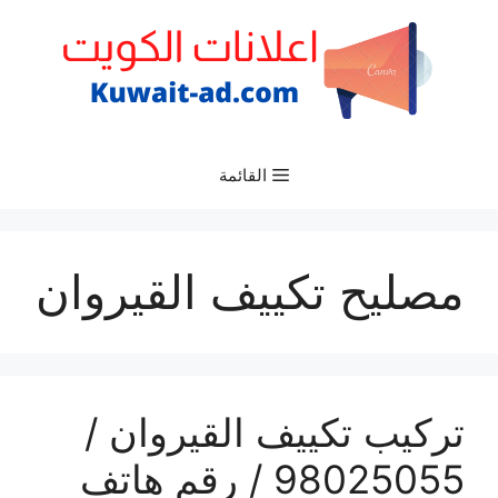
نتقل
لى
لمحتوى
القائمة
مصليح تكييف القيروان
تركيب تكييف القيروان /
98025055 / رقم هاتف