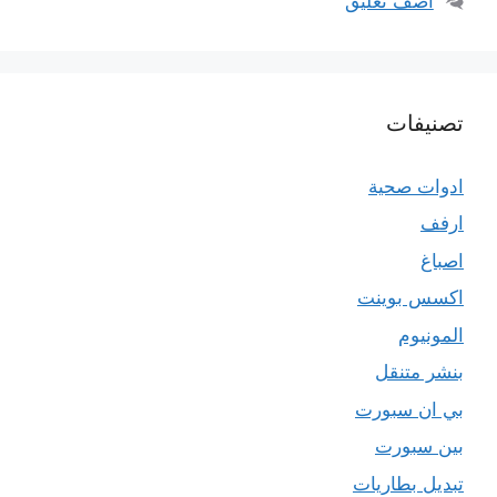
أضف تعليق
تصنيفات
ادوات صحية
ارفف
اصباغ
اكسس بوينت
المونيوم
بنشر متنقل
بي ان سبورت
بين سبورت
تبديل بطاريات