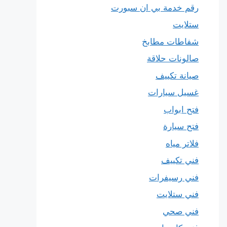
رقم خدمة بي ان سبورت
ستلايت
شفاطات مطابخ
صالونات حلاقة
صيانة تكييف
غسيل سيارات
فتح ابواب
فتح سيارة
فلاتر مياه
فني تكييف
فني رسيفرات
فني ستلايت
فني صحي