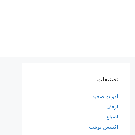
تصنيفات
ادوات صحية
ارفف
اصباغ
اكسس بوينت