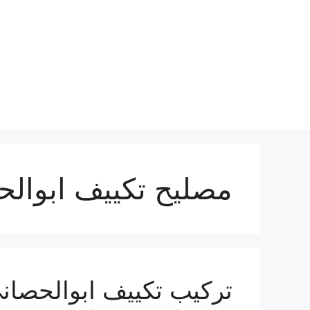
نتقل
لى
لمحتوى
مصليح تكييف ابوال