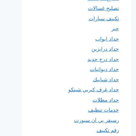
تصليح غسالات
تكييف سيارات
حبر
حداد ابواب
حداد درابزين
حداد درج حديد
حداد ديوانيات
حداد شبابيك
حداد غرف كيربي شينكو
حداد مظلات
خدمات تنظيف
رسيفر بي ان سبورت
رقم تكييف