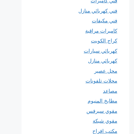
فني كاميرات
فني كهربائي منازل
فني مكيفات
كاميرات مراقبة
كراج الكويت
كهربائي سيارات
كهربائي منازل
محل عصير
محلات تلفونات
مصاعد
مطابخ المنيوم
مقوي سيرفس
مقوي شبكة
مكتب افراح