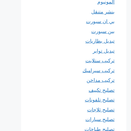
المونيوم
بنشر متنقل
بي ان سبورت
بين سبورت
تبديل بطاريات
تبديل تواير
تركيب ستلايت
تركيب سيراميك
تركيب مداخن
تصليح تكييف
تصليح تلفونات
تصليح ثلاجات
تصليح سيارات
تصليح طباخات