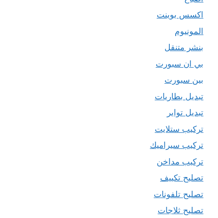
اكسس بوينت
المونيوم
بنشر متنقل
بي ان سبورت
بين سبورت
تبديل بطاريات
تبديل تواير
تركيب ستلايت
تركيب سيراميك
تركيب مداخن
تصليح تكييف
تصليح تلفونات
تصليح ثلاجات